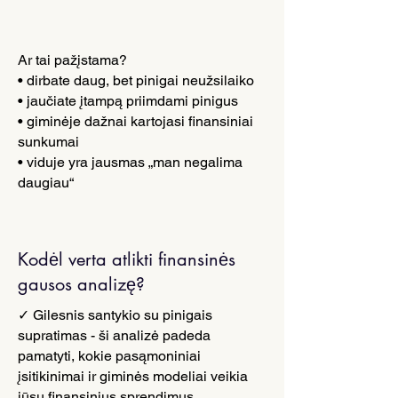
Ar tai pažįstama?
• dirbate daug, bet pinigai neužsilaiko
• jaučiate įtampą priimdami pinigus
• giminėje dažnai kartojasi finansiniai
sunkumai
• viduje yra jausmas „man negalima
daugiau“
Kodėl verta atlikti finansinės
gausos analizę?
✓ Gilesnis santykio su pinigais
supratimas - ši analizė padeda
pamatyti, kokie pasąmoniniai
įsitikinimai ir giminės modeliai veikia
jūsų finansinius sprendimus.