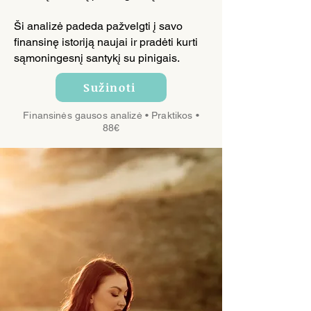
Ši analizė padeda pažvelgti į savo
finansinę istoriją naujai ir pradėti kurti
sąmoningesnį santykį su pinigais.
Sužinoti
Finansinės gausos analizė • Praktikos •
88€