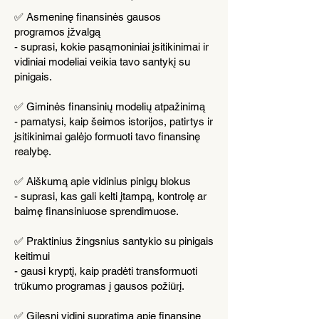
✅ Asmeninę finansinės gausos
programos įžvalgą
- suprasi, kokie pasąmoniniai įsitikinimai ir
vidiniai modeliai veikia tavo santykį su
pinigais.
✅ Giminės finansinių modelių atpažinimą
- pamatysi, kaip šeimos istorijos, patirtys ir
įsitikinimai galėjo formuoti tavo finansinę
realybę.
✅ Aiškumą apie vidinius pinigų blokus
- suprasi, kas gali kelti įtampą, kontrolę ar
baimę finansiniuose sprendimuose.
✅ Praktinius žingsnius santykio su pinigais
keitimui
- gausi kryptį, kaip pradėti transformuoti
trūkumo programas į gausos požiūrį.
✅ Gilesnį vidinį supratimą apie finansinę