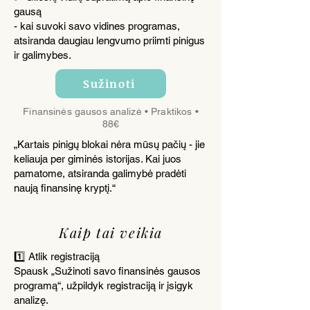
gausą
- kai suvoki savo vidines programas,
atsiranda daugiau lengvumo priimti pinigus
ir galimybes.
Sužinoti
Finansinės gausos analizė • Praktikos •
88€
„Kartais pinigų blokai nėra mūsų pačių - jie
keliauja per giminės istorijas. Kai juos
pamatome, atsiranda galimybė pradėti
naują finansinę kryptį.“
Kaip tai veikia
1️⃣ Atlik registraciją
Spausk „Sužinoti savo finansinės gausos
programą“, užpildyk registraciją ir įsigyk
analizę.