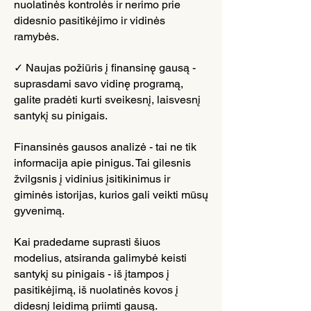
nuolatinės kontrolės ir nerimo prie
didesnio pasitikėjimo ir vidinės
ramybės.
✓ Naujas požiūris į finansinę gausą -
suprasdami savo vidinę programą,
galite pradėti kurti sveikesnį, laisvesnį
santykį su pinigais.
Finansinės gausos analizė - tai ne tik
informacija apie pinigus. Tai gilesnis
žvilgsnis į vidinius įsitikinimus ir
giminės istorijas, kurios gali veikti mūsų
gyvenimą.
Kai pradedame suprasti šiuos
modelius, atsiranda galimybė keisti
santykį su pinigais - iš įtampos į
pasitikėjimą, iš nuolatinės kovos į
didesnį leidimą priimti gausą.