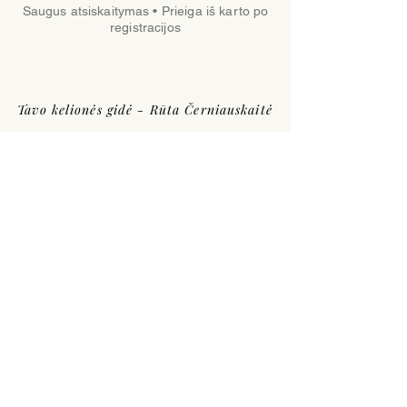
Saugus atsiskaitymas • Prieiga iš karto po
registracijos
Tavo kelionės gidė - Rūta Černiauskaitė
Sertifikuota praktikė, dirbanti su
pasąmonės programomis, giminės
modeliais ir vidiniais finansiniais blokais
Rūta padeda žmonėms pažvelgti į savo
gyvenimo modelius naujai - ne tik per
pastangas ar strategijas, bet ir per
gilesnius vidinius procesus.
Jos vedami procesai padeda suprasti, kaip
pasąmoniniai įsitikinimai ir giminės istorijos
gali veikti mūsų santykį su pinigais.
Per darbą su šiomis temomis daugelis
žmonių atranda, kad kai kurie finansiniai