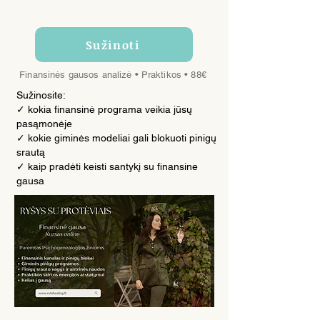
Sužinoti
Finansinės gausos analizė • Praktikos • 88€
Sužinosite:
✓ kokia finansinė programa veikia jūsų
pasąmonėje
✓ kokie giminės modeliai gali blokuoti pinigų
srautą
✓ kaip pradėti keisti santykį su finansine
gausa