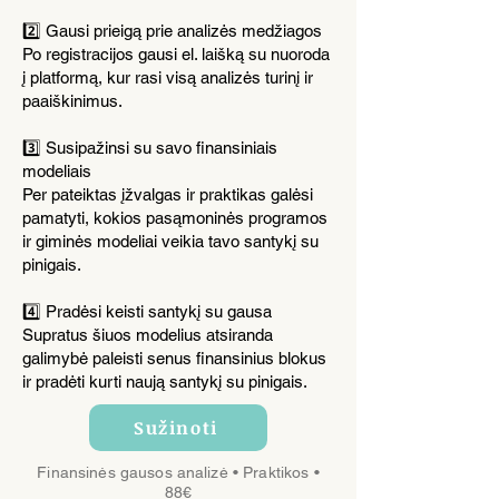
2️⃣ Gausi prieigą prie analizės medžiagos
Po registracijos gausi el. laišką su nuoroda
į platformą, kur rasi visą analizės turinį ir
paaiškinimus.
3️⃣ Susipažinsi su savo finansiniais
modeliais
Per pateiktas įžvalgas ir praktikas galėsi
pamatyti, kokios pasąmoninės programos
ir giminės modeliai veikia tavo santykį su
pinigais.
4️⃣ Pradėsi keisti santykį su gausa
Supratus šiuos modelius atsiranda
galimybė paleisti senus finansinius blokus
ir pradėti kurti naują santykį su pinigais.
Sužinoti
Finansinės gausos analizė • Praktikos •
88€