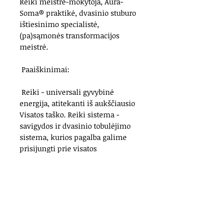
Reiki meistrė-mokytoja, Aura-
Soma® praktikė, dvasinio stuburo
ištiesinimo specialistė,
(pa)sąmonės transformacijos
meistrė.
Paaiškinimai:
Reiki - universali gyvybinė
energija, atitekanti iš aukščiausio
Visatos taško. Reiki sistema -
savigydos ir dvasinio tobulėjimo
sistema, kurios pagalba galime
prisijungti prie visatos
universalaus gydančios energijos
šaltinio. Kurį galime panaudoti
savigydai, energijų balansavimui,
savireguliacijai, relaksacijai,
harmonizacijai, dvasiniam
tobulėjimui ir sėkmei. Taip pat