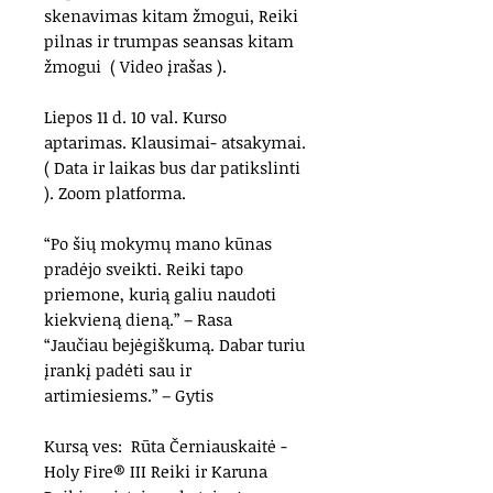
skenavimas kitam žmogui, Reiki
pilnas ir trumpas seansas kitam
žmogui ( Video įrašas ).
Liepos 11 d. 10 val. Kurso
aptarimas. Klausimai- atsakymai.
( Data ir laikas bus dar patikslinti
). Zoom platforma.
“Po šių mokymų mano kūnas
pradėjo sveikti. Reiki tapo
priemone, kurią galiu naudoti
kiekvieną dieną.” – Rasa
“Jaučiau bejėgiškumą. Dabar turiu
įrankį padėti sau ir
artimiesiems.” – Gytis
Kursą ves: Rūta Černiauskaitė -
Holy Fire® III Reiki ir Karuna