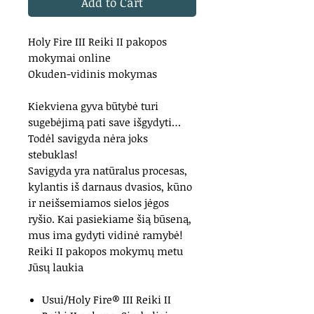
Add to Cart
Holy Fire III Reiki II pakopos
mokymai online
Okuden-vidinis mokymas
Kiekviena gyva būtybė turi
sugebėjimą pati save išgydyti…
Todėl savigyda nėra joks
stebuklas!
Savigyda yra natūralus procesas,
kylantis iš darnaus dvasios, kūno
ir neišsemiamos sielos jėgos
ryšio. Kai pasiekiame šią būseną,
mus ima gydyti vidinė ramybė!
Reiki II pakopos mokymų metu
Jūsų laukia
Usui/Holy Fire® III Reiki II