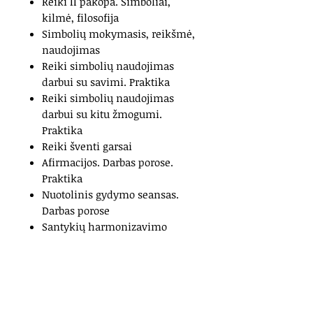
Reiki II pakopa. Simboliai,
kilmė, filosofija
Simbolių mokymasis, reikšmė,
naudojimas
Reiki simbolių naudojimas
darbui su savimi. Praktika
Reiki simbolių naudojimas
darbui su kitu žmogumi.
Praktika
Reiki šventi garsai
Afirmacijos. Darbas porose.
Praktika
Nuotolinis gydymo seansas.
Darbas porose
Santykių harmonizavimo
praktika
Patalpų ir automobilio valymas
naudojant Reiki simbolius
Egzaminas
Namų darbai