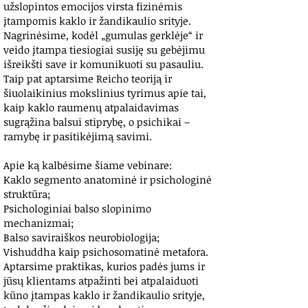
užslopintos emocijos virsta fizinėmis
įtampomis kaklo ir žandikaulio srityje.
Nagrinėsime, kodėl „gumulas gerklėje“ ir
veido įtampa tiesiogiai susiję su gebėjimu
išreikšti save ir komunikuoti su pasauliu.
Taip pat aptarsime Reicho teoriją ir
šiuolaikinius mokslinius tyrimus apie tai,
kaip kaklo raumenų atpalaidavimas
sugrąžina balsui stiprybę, o psichikai –
ramybę ir pasitikėjimą savimi.
Apie ką kalbėsime šiame vebinare:
Kaklo segmento anatominė ir psichologinė
struktūra;
Psichologiniai balso slopinimo
mechanizmai;
Balso saviraiškos neurobiologija;
Vishuddha kaip psichosomatinė metafora.
Aptarsime p
raktikas, kurios padės jums ir
jūsų klientams atpažinti bei atpalaiduoti
kūno įtampas kaklo ir žandikaulio srityje,