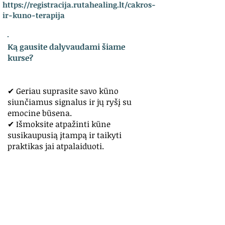
https://registracija.rutahealing.lt/cakros-
ir-kuno-terapija
Ką gausite dalyvaudami šiame
kurse?
✔ Geriau suprasite savo kūno
siunčiamus signalus ir jų ryšį su
emocine būsena.
✔ Išmoksite atpažinti kūne
susikaupusią įtampą ir taikyti
praktikas jai atpalaiduoti.
✔ Suprasite, kaip emocijos formuoja
kūno reakcijas, elgesio modelius ir
gyvenimo scenarijus.
✔ Sustiprinsite ryšį su savo kūnu,
intuicija ir vidine išmintimi.
✔ Išmoksite kvėpavimo metodų,
padedančių sumažinti stresą ir