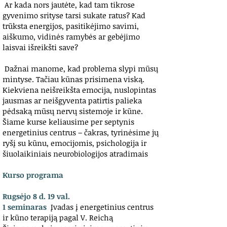
Ar kada nors jautėte, kad tam tikrose
gyvenimo srityse tarsi sukate ratus? Kad
trūksta energijos, pasitikėjimo savimi,
aiškumo, vidinės ramybės ar gebėjimo
laisvai išreikšti save?
Dažnai manome, kad problema slypi mūsų
mintyse. Tačiau kūnas prisimena viską.
Kiekviena neišreikšta emocija, nuslopintas
jausmas ar neišgyventa patirtis palieka
pėdsaką mūsų nervų sistemoje ir kūne.
Šiame kurse keliausime per septynis
energetinius centrus – čakras, tyrinėsime jų
ryšį su kūnu, emocijomis, psichologija ir
šiuolaikiniais neurobiologijos atradimais
Kurso programa
Rugsėjo 8 d. 19 val.
1 seminaras
Įvadas į energetinius centrus
ir kūno terapiją pagal V. Reichą