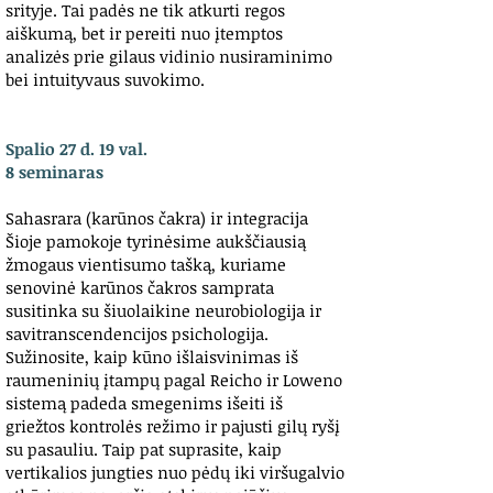
srityje. Tai padės ne tik atkurti regos
aiškumą, bet ir pereiti nuo įtemptos
analizės prie gilaus vidinio nusiraminimo
bei intuityvaus suvokimo.
Spalio 27 d. 19 val.
8 seminaras
Sahasrara (karūnos čakra) ir integracija
Šioje pamokoje tyrinėsime aukščiausią
žmogaus vientisumo tašką, kuriame
senovinė karūnos čakros samprata
susitinka su šiuolaikine neurobiologija ir
savitranscendencijos psichologija.
Sužinosite, kaip kūno išlaisvinimas iš
raumeninių įtampų pagal Reicho ir Loweno
sistemą padeda smegenims išeiti iš
griežtos kontrolės režimo ir pajusti gilų ryšį
su pasauliu. Taip pat suprasite, kaip
vertikalios jungties nuo pėdų iki viršugalvio