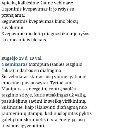
Apie ką kalbėsime šiame vebinare:
Orgoninis kvėpavimas ir jo ryšys su
pranajama;
Segmentinis kvėpavimas kūno blokų
suvokimui;
Kvėpavimo modelių diagnostika ir jų ryšys
su emociniais blokais.
Rugsėjo 29 d. 19 val.
4 seminaras
Manipura (saulės rezginio
čakra) ir darbas su diafragma
Šis vebinaras skirtas jūsų vidinei galiai ir
emocinei pusiausvyrai. Tyrinėsime
Manipura – energetinį centrą saulės
rezginio srityje, kuris atsakingas už valią,
pasitikėjimą savimi ir sveiką virškinimą.
Sužinosite, kaip išlaisvinti diafragmą nuo
raumeninių įtampų, kad nuslopintas pyktis
galėtų transformuotis į tyrą energiją jūsų
tikslams įgyvendinti.