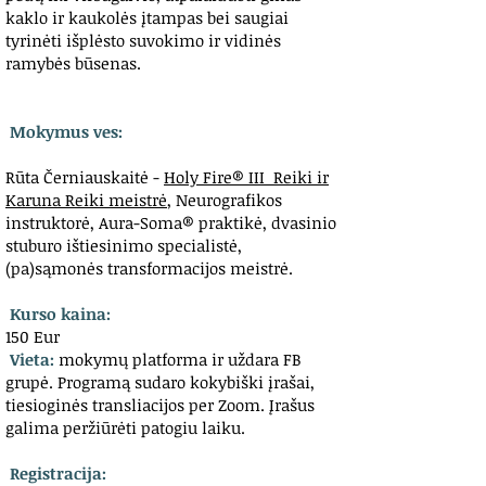
kaklo ir kaukolės įtampas bei saugiai
tyrinėti išplėsto suvokimo ir vidinės
ramybės būsenas.
Mokymus ves:
Rūta Černiauskaitė -
Holy Fire® III Reiki ir
Karuna Reiki meistrė
, Neurografikos
instruktorė, Aura-Soma® praktikė, dvasinio
stuburo ištiesinimo specialistė,
(pa)sąmonės transformacijos meistrė.
Kurso kaina:
150 Eur
Vieta:
mokymų platforma ir uždara FB
grupė. Programą sudaro kokybiški įrašai,
tiesioginės transliacijos per Zoom. Įrašus
galima peržiūrėti patogiu laiku.
Registracija: