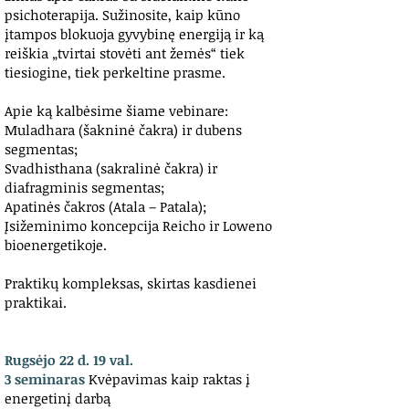
psichoterapija. Sužinosite, kaip kūno
įtampos blokuoja gyvybinę energiją ir ką
reiškia „tvirtai stovėti ant žemės“ tiek
tiesiogine, tiek perkeltine prasme.
Apie ką kalbėsime šiame vebinare:
Muladhara (šakninė čakra) ir dubens
segmentas;
Svadhisthana (sakralinė čakra) ir
diafragminis segmentas;
Apatinės čakros (Atala – Patala);
Įsižeminimo koncepcija Reicho ir Loweno
bioenergetikoje.
Praktikų kompleksas, skirtas kasdienei
praktikai.
Rugsėjo 22 d. 19 val.
3 seminaras
Kvėpavimas kaip raktas į
energetinį darbą