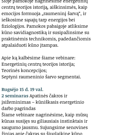
Šioje pamokoje nagrinėsime energetinių
centrų teorijos istoriją, aiškinsimės, kaip
emocijos formuoja „raumeninį šarvą“, ir
ieškosime sąsajų tarp energijos bei
fiziologijos. Pamokos pabaigoje atliksime
kūno savidiagnostiką ir susipažinsime su
praktinėmis technikomis, padedančiomis
atpalaiduoti kūno įtampas.
Apie ką kalbėsime šiame vebinare:
Energetinių centrų teorijos istorija;
Teorinės koncepcijos;
Septyni raumeninio šarvo segmentai.
Rugsėjo 15 d. 19 val.
2 seminaras
Apatinės čakros ir
įsižeminimas – kūniškasis energetinio
darbo pagrindas
Šiame vebinare nagrinėsime, kaip mūsų
kūnas susijęs su giliausiais instinktais ir
saugumo jausmu. Sujungsime senovines
žinias apie čakras su šiuolaikine kūno