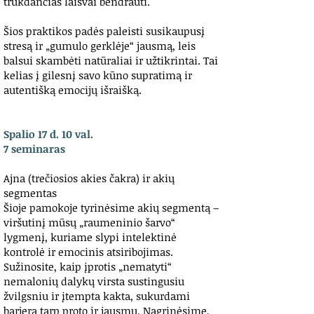
trukdančias laisvai bendrauti.
Šios praktikos padės paleisti susikaupusį
stresą ir „gumulo gerklėje“ jausmą, leis
balsui skambėti natūraliai ir užtikrintai. Tai
kelias į gilesnį savo kūno supratimą ir
autentišką emocijų išraišką.
Spalio 17 d. 10 val.
7 seminaras
Ajna (trečiosios akies čakra) ir akių
segmentas
Šioje pamokoje tyrinėsime akių segmentą –
viršutinį mūsų „raumeninio šarvo“
lygmenį, kuriame slypi intelektinė
kontrolė ir emocinis atsiribojimas.
Sužinosite, kaip įprotis „nematyti“
nemalonių dalykų virsta sustingusiu
žvilgsniu ir įtempta kakta, sukurdami
barjerą tarp proto ir jausmų. Nagrinėsime,