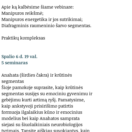
Apie ką kalbėsime šiame vebinare:
Manipuros reikšmė;
Manipuros energetika ir jos sutrikimai;
Diafragminis raumeninio šarvo segmentas.
Praktikų kompleksas
Spalio 6 d. 19 val.
5 seminaras
Anahata (širdies čakra) ir krūtinės
segmentas
Šioje pamokoje suprasite, kaip krūtinės
segmentas susijęs su emociniu gyvenimu ir
gebėjimu kurti artimą ryšį. Pamatysime,
kaip ankstyvoji prisirišimo patirtis
formuoja ilgalaikius kūno ir emocinius
modelius bei kaip Anahatos samprata
siejasi su šiuolaikiniais neurobiologijos
tyrimais. Tapsite aiškiau suvokiantys, kaip