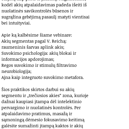
kodėl akių atpalaidavimas padeda išeiti iš
nuolatinės savikontrolės būsenos ir
sugrąžina gebėjimą pasaulį matyti vientisai
bei intuityviai.
Apie ką kalbėsime šiame vebinare:
Akių segmentas pagal V. Reichą:
raumeninis šarvas aplink akis;
Suvokimo psichologija: akių blokai ir
informacijos apdorojimas;
Regos suvokimo ir stimulų filtravimo
neurobiologija;
Ajna kaip integruoto suvokimo metafora.
Šios praktikos skirtos darbui su akių
segmentu ir „trečiosios akies“ zona, kurioje
dažnai kaupiasi įtampa dėl intelektinio
pervargimo ir nuolatinės kontrolės. Per
atpalaidavimo pratimus, masažą ir
sąmoningą dėmesio fokusavimo keitimą
galėsite sumažinti įtampą kaktos ir akių