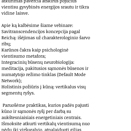
atkūrimas paverčia atskirus pojūčius
vientisu gyvybinės energijos srautu ir tikra
vidine laisve.
Apie ką kalbėsime šiame vebinare:
Savitranscendencijos koncepcija pagal
Reichą: išėjimas už charakterologinio šarvo
ribų;
Karūnos čakra kaip psichologinė
vientisumo metafora;
Integracinių būsenų neurobiologija:
meditacija, pakitusios sąmonės būsenos ir
numatytojo režimo tinklas (Default Mode
Network);
Holistinis požiūris į kūną: vertikalus visų
segmentų ryšys.
Paruošėme praktikas, kurios padės pajusti
kūno ir sąmonės ryšį per darbą su
aukštesniaisiais energetiniais centrais.
Išmoksite atkurti vertikalų vientisumą nuo
pėdų iki viršugalvio, atpalaiduoti gilias