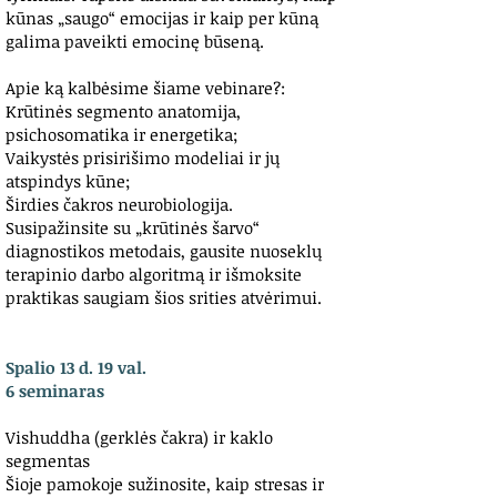
kūnas „saugo“ emocijas ir kaip per kūną
galima paveikti emocinę būseną.
Apie ką kalbėsime šiame vebinare?:
Krūtinės segmento anatomija,
psichosomatika ir energetika;
Vaikystės prisirišimo modeliai ir jų
atspindys kūne;
Širdies čakros neurobiologija.
Susipažinsite su „krūtinės šarvo“
diagnostikos metodais, gausite nuoseklų
terapinio darbo algoritmą ir išmoksite
praktikas saugiam šios srities atvėrimui.
Spalio 13 d.
19 val.
6 seminaras
Vishuddha (gerklės čakra) ir kaklo
segmentas
Šioje pamokoje sužinosite, kaip stresas ir