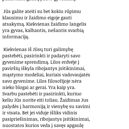
Jūs galite ateiti su bet kokiu rūpimu
klausimu ir žaidimo eigoje gauti
atsakymą. Kiekvienas žaidimo langelis
yra gyvas, kalbantis, nešantis svarbią
informaciją.
Kiekvienas iš Jūsų turi galimybę
pastebėti, pasirinkti ir padaryti savo
gyvenime sprendimą. Lilos erdvėje į
paviršių iškyla ribojantys įsitikinimai,
mąstymo modeliai, kuriais vadovaujatės
savo gyvenime. Lilos filosofijoje nėra
nieko blogai ar gerai. Yra kaip yra.
Svarbu pastebėti ir pasirinkti, kuriuo
keliu Jūs norite eiti toliau. Žaidimas Jus
palydės į harmoniją ir vienybę su savimi
ir visata. Bet jei viduje išliks vidinis
pasipriešinimas, ribojantys įsitikinimai,
nuostatos kurios veda į savęs apgaulę