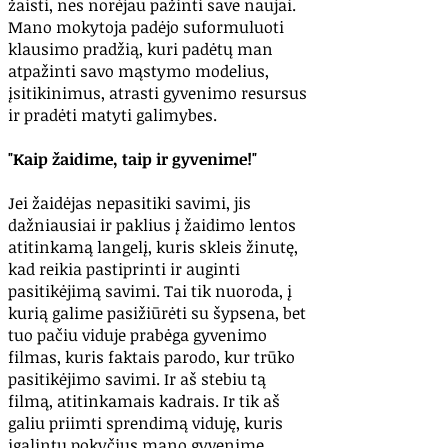
žaisti, nes norėjau pažinti save naujai.
Mano mokytoja padėjo suformuluoti
klausimo pradžią, kuri padėtų man
atpažinti savo mąstymo modelius,
įsitikinimus, atrasti gyvenimo resursus
ir pradėti matyti galimybes.
"Kaip žaidime, taip ir gyvenime!"
Jei žaidėjas nepasitiki savimi, jis
dažniausiai ir paklius į žaidimo lentos
atitinkamą langelį, kuris skleis žinutę,
kad reikia pastiprinti ir auginti
pasitikėjimą savimi. Tai tik nuoroda, į
kurią galime pasižiūrėti su šypsena, bet
tuo pačiu viduje prabėga gyvenimo
filmas, kuris faktais parodo, kur trūko
pasitikėjimo savimi. Ir aš stebiu tą
filmą, atitinkamais kadrais. Ir tik aš
galiu priimti sprendimą viduję, kuris
įgalintų pokyčius mano gyvenime.