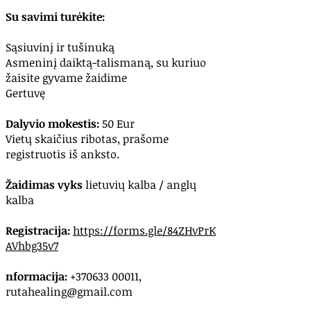
Su savimi turėkite:
Sąsiuvinį ir tušinuką
Asmeninį daiktą-talismaną, su kuriuo
žaisite gyvame žaidime
Gertuvę
Dalyvio mokestis:
50 Eur
Vietų skaičius ribotas, prašome
registruotis iš anksto.
Žaidimas vyks
lietuvių kalba / anglų
kalba
Registracija:
https://forms.gle/84ZHvPrK
AVhbg35v7
nformacija:
+370633 00011
,
rutahealing@gmail.com