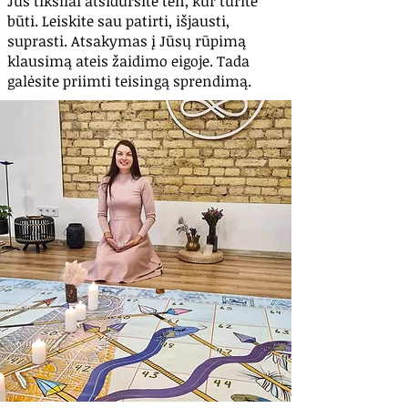
Jūs tiksliai atsidursite ten, kur turite
būti. Leiskite sau patirti, išjausti,
suprasti. Atsakymas į Jūsų rūpimą
klausimą ateis žaidimo eigoje. Tada
galėsite priimti teisingą sprendimą.