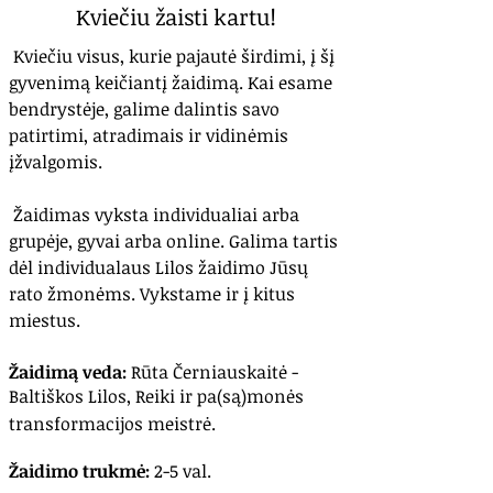
Kviečiu žaisti kartu!
Kviečiu visus, kurie pajautė širdimi, į šį
gyvenimą keičiantį žaidimą. Kai esame
bendrystėje, galime dalintis savo
patirtimi, atradimais ir vidinėmis
įžvalgomis.
Žaidimas vyksta individualiai arba
grupėje, gyvai arba online. Galima tartis
dėl individualaus Lilos žaidimo Jūsų
rato žmonėms. Vykstame ir į kitus
miestus.
Žaidimą veda:
Rūta Černiauskaitė -
Baltiškos Lilos, Reiki ir pa(są)monės
transformacijos meistrė.
Žaidimo trukmė:
2-5 val.