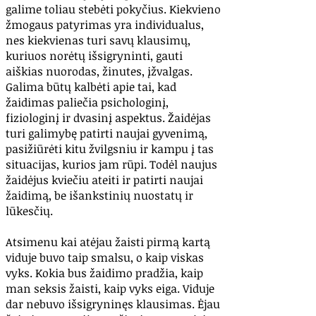
galime toliau stebėti pokyčius. Kiekvieno
žmogaus patyrimas yra individualus,
nes kiekvienas turi savų klausimų,
kuriuos norėtų išsigryninti, gauti
aiškias nuorodas, žinutes, įžvalgas.
Galima būtų kalbėti apie tai, kad
žaidimas paliečia psichologinį,
fiziologinį ir dvasinį aspektus. Žaidėjas
turi galimybę patirti naujai gyvenimą,
pasižiūrėti kitu žvilgsniu ir kampu į tas
situacijas, kurios jam rūpi. Todėl naujus
žaidėjus kviečiu ateiti ir patirti naujai
žaidimą, be išankstinių nuostatų ir
lūkesčių.
Atsimenu kai atėjau žaisti pirmą kartą
viduje buvo taip smalsu, o kaip viskas
vyks. Kokia bus žaidimo pradžia, kaip
man seksis žaisti, kaip vyks eiga. Viduje
dar nebuvo išsigryninęs klausimas. Ėjau