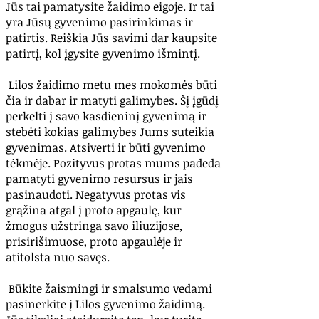
Jūs tai pamatysite žaidimo eigoje. Ir tai
yra Jūsų gyvenimo pasirinkimas ir
patirtis. Reiškia Jūs savimi dar kaupsite
patirtį, kol įgysite gyvenimo išmintį.
Lilos žaidimo metu mes mokomės būti
čia ir dabar ir matyti galimybes. Šį įgūdį
perkelti į savo kasdieninį gyvenimą ir
stebėti kokias galimybes Jums suteikia
gyvenimas. Atsiverti ir būti gyvenimo
tėkmėje. Pozityvus protas mums padeda
pamatyti gyvenimo resursus ir jais
pasinaudoti. Negatyvus protas vis
grąžina atgal į proto apgaulę, kur
žmogus užstringa savo iliuzijose,
prisirišimuose, proto apgaulėje ir
atitolsta nuo savęs.
Būkite žaismingi ir smalsumo vedami
pasinerkite į Lilos gyvenimo žaidimą.