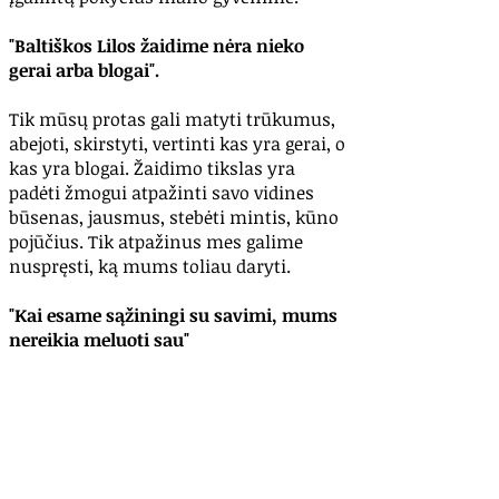
"Baltiškos Lilos žaidime nėra nieko
gerai arba blogai".
Tik mūsų protas gali matyti trūkumus,
abejoti, skirstyti, vertinti kas yra gerai, o
kas yra blogai. Žaidimo tikslas yra
padėti žmogui atpažinti savo vidines
būsenas, jausmus, stebėti mintis, kūno
pojūčius. Tik atpažinus mes galime
nuspręsti, ką mums toliau daryti.
"Kai esame sąžiningi su savimi, mums
nereikia meluoti sau"
Ši žinutė primena apie tai, kad būtume
nuoširdūs ir atviri su savimi. Kad
gebėtume atpažinti, kokias patiriame
jausmų ir emocijų spalvas. Kad
galėtume priimti viską taip, kaip yra.