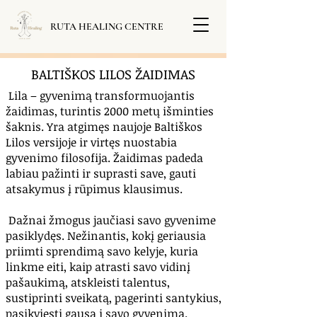
RUTA HEALING CENTRE
BALTIŠKOS LILOS ŽAIDIMAS
Lila – gyvenimą transformuojantis
žaidimas, turintis 2000 metų išminties
šaknis. Yra atgimęs naujoje Baltiškos
Lilos versijoje ir virtęs nuostabia
gyvenimo filosofija. Žaidimas padeda
labiau pažinti ir suprasti save, gauti
atsakymus į rūpimus klausimus.
Dažnai žmogus jaučiasi savo gyvenime
pasiklydęs. Nežinantis, kokį geriausia
priimti sprendimą savo kelyje, kuria
linkme eiti, kaip atrasti savo vidinį
pašaukimą, atskleisti talentus,
sustiprinti sveikatą, pagerinti santykius,
pasikviesti gausą į savo gyvenimą.