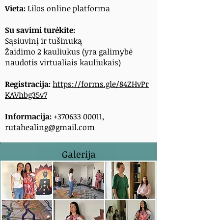
Vieta:
Lilos online platforma
Su savimi turėkite:
Sąsiuvinį ir tušinuką
Žaidimo 2 kauliukus (yra galimybė
naudotis virtualiais kauliukais)
Registracija:
https://forms.gle/84ZHvPr
KAVhbg35v7
Informacija:
+370633 00011
,
rutahealing@gmail.com
Galerija