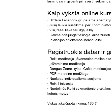
laimingais ir gyventi pilnavertį, sėkming
Kaip vyksta online kur
- Uždara Facebook grupė arba alternatyva
- Jūsų laukia susitikimai per Zoom platfo
- Visi įrašai lieka tau ilgą laiką
- Galima prisijungti tiesiogiai arba žiūrėti
- Iniciacijos atliekamos individualiai
Registruokis dabar ir 
- Reiki meditacija „Šventosios meilės ok
- Įsižeminimo meditacija
- Dangus-Žemė, tylos, Gašio meditacijos
- PDF metodinė medžiaga
- Nuolaida individualioms sesijoms
- Reiki I iniciacija
- Nuotolinės Reiki sekmadienio praktikos
keturis metus )
Viskas įskaičiuota į kainą: 160 €