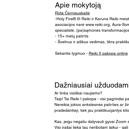
Apie mokytoją
Rūta Černiauskaitė
-Holy Fire® III Reiki ir Karuna Reiki mei
asociacijos narė
www.reiki.org
, Aura-Som
specialistė, (pa)sąmonės transformacijo
- 15+ metų patirtis
- Švelnus ir aiškus vedimas, tikra praktik
Sekantis lygmuo -
Reiki II pakopa online
Dažniausiai užduodami
Ar tinka visiškai naujiems?
Taip! Tai Reiki I pakopa - visi pagrindai 
Nereikia jokios ankstesnės patirties ar ž
pradedantieji, tiek jau praktikuojantys kit
Kas, jeigu negaliu dalyvauti gyvai Zoom 
Visi įrašai lieka tau neribotam laikui - gali