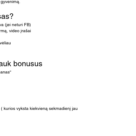
ą gyvenimą.
sas?
 (jei neturi FB)
rmą, video įrašai
 vėliau
gauk bonusus
eanas“
 ( kurios vyksta kiekvieną sekmadienį jau