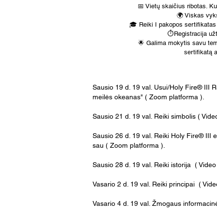
📅 Vietų skaičius ribotas. K
🌍 Viskas vyk
🎓 Reiki I pakopos sertifikatas
⏱️Registracija už
🌟 Galima mokytis savu tempu
sertifikatą 
Sausio 19 d. 19 val. Usui/Holy Fire® III R
meilės okeanas" ( Zoom platforma ).
Sausio 21 d. 19 val. Reiki simbolis ( Video
Sausio 26 d. 19 val. Reiki Holy Fire® III
sau ( Zoom platforma ).
Sausio 28 d. 19 val. Reiki istorija ( Video
Vasario 2 d. 19 val. Reiki principai ( Vide
Vasario 4 d. 19 val. Žmogaus informacinė