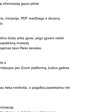
są informaciją gausi pilnai.
ma, iniciacija, PDF medžiaga ir dovanų
s).
oliniu būdu arba gyvai, jeigu gyveni netoli
ž papildomą mokestį.
uojamas tavo Reiki kanalas.
18 d.
ansliacijos per Zoom platformą. Įrašus galima
tau lieka neribotai, o pagalba pasiekiama net
iniciacija.