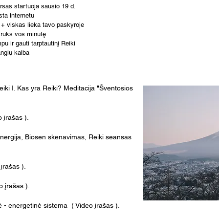
ursas startuoja sausio 19 d.
sta internetu
 + viskas lieka tavo paskyroje
truks vos minutę
 ir gauti tarptautinį Reiki
anglų kalba
eiki I.​ Kas yra Reiki? Meditacija "Šventosios
 įrašas ).
 energija, Biosen skenavimas, Reiki seansas
 įrašas ).
o įrašas ).
 - energetinė sistema​ ( Video įrašas ).