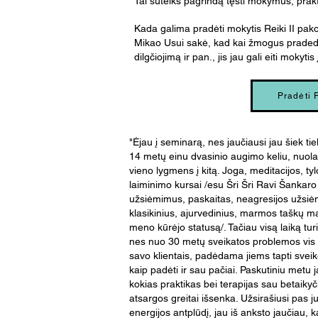
Tai suteiks pagrindą tęsti mokymus, prakti
Kada galima pradėti mokytis Reiki II pa
Mikao Usui sakė, kad kai žmogus pradeda 
dilgčiojimą ir pan., jis jau gali eiti mokytis
Pradėti 
"Ėjau į seminarą, nes jaučiausi jau šiek ti
14 metų einu dvasinio augimo keliu, nuol
vieno lygmens į kitą. Joga, meditacijos, ty
laiminimo kursai /esu Šri Šri Ravi Šankar
užsiėmimus, paskaitas, neagresijos užsi
klasikinius, ajurvedinius, marmos taškų m
meno kūrėjo statusą/. Tačiau visą laiką turi
nes nuo 30 metų sveikatos problemos vis gi
savo klientais, padėdama jiems tapti sveik
kaip padėti ir sau pačiai. Paskutiniu metu
kokias praktikas bei terapijas sau betaikyč
atsargos greitai išsenka. Užsirašiusi pas j
energijos antplūdį, jau iš anksto jaučiau, 