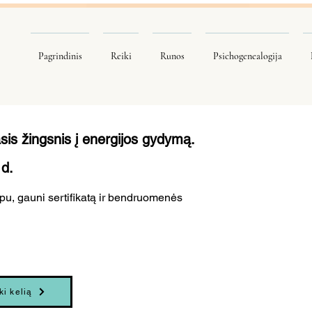
Pagrindinis
Reiki
Runos
Psichogenealogija
sis žingsnis į energijos gydymą.
 d.
mpu, gauni sertifikatą ir bendruomenės
ki kelią