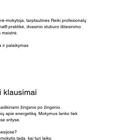
strė-mokytoja, tarptautinės Reiki profesionalų
a® praktikė, dvasinio stuburo ištiesinimo
s meistrė.
a ir palaikymas
 klausimai
paaiškinami žingsnis po žingsnio.
inių apie energetiką. Mokymus lanko tiek
ose srityse.
sesijose?
 mokytis tada, kai turi laiko.