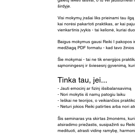
galėtų tekėti laisvai, o tu vėl jaustumeisi
širdyje.
Visi mokymų įrašai liks prieinami tau ilgą
kai norėsi pakartoti praktikas, ar kai paj
vienkartinis įvykis - tai kelionė, kuriai
Baigus mokymus gausi Reiki I pakopos ini
medžiagą PDF formatu - kad tavo žinios 
Šie mokymai - tai ne tik energijos praktik
sąmoningesnį ir šviesesnį gyvenimą, kuria
Tinka tau, jei...
- Jauti emocinį ar fizinį išsibalansavimą
- Nori mokytis iš namų patogiu laiku
- Ieškai ne teorijos, o veikiančios praktik
- Neturi jokios Reiki patirties arba nori at
​Šis seminaras yra skirtas žmonėms, kurie 
atsiradimo priežastis, susipažinti su Reik
medituoti, atrasti vidinę ramybę, harmonij