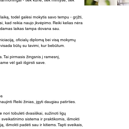
 harmoningai - tiek kūne, tiek mintyse, tiek
 laiką, todėl galėsi mokytis savo tempu - grįžti,
usi, kad reikia naujo įkvėpimo. Reiki kelias nėra
 duodamas laikas tampa dovana sau.
ciaciją, oficialų diplomą bei visą mokymų
visada būtų su tavimi, kur bebūtum.
a. Tai pirmasis žingsnis į ramesnį,
me vėl gali išgirsti save.
os
naujinti Reiki žinias, įgyti daugiau patirties.
nori tobulėti dvasiškai, sužinoti ligų
i sveikatinimo sistema ir praktikomis, išmokti
ą, išmokti padėti sau ir kitiems. Tapti sveikais,