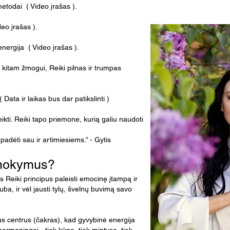
etodai ( Video įrašas ).
deo įrašas ).
nergija​ ( Video įrašas ).
kitam žmogui, Reiki pilnas ir trumpas
Data ir laikas bus dar patikslinti )
ti. Reiki tapo priemone, kurią galiu naudoti
padėti sau ir artimiesiems.” - Gytis
 mokymus?
s Reiki principus paleisti emocinę įtampą ir
uba, ir vėl jausti tylų, švelnų buvimą savo
us centrus (čakras), kad gyvybinė energija