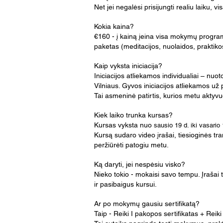
Net jei negalėsi prisijungti realiu laiku, vi
Kokia kaina?
€160 - į kainą įeina visa mokymų progra
paketas (meditacijos, nuolaidos, praktiko
Kaip vyksta iniciacija?
Iniciacijos atliekamos individualiai – nuot
Vilniaus. Gyvos iniciacijos atliekamos u
Tai asmeninė patirtis, kurios metu aktyv
Kiek laiko trunka kursas?
Kursas vyksta nuo
sausio 19 d. iki vasario 
Kursą sudaro video įrašai, tiesioginės tr
peržiūrėti patogiu metu.
Ką daryti, jei nespėsiu visko?
Nieko tokio - mokaisi savo tempu. Įrašai 
ir pasibaigus kursui.
Ar po mokymų gausiu sertifikatą?
Taip - Reiki I pakopos sertifikatas + Reiki 