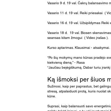
Vasario 9 d. 19 val. Čakrų balansavimo m
Vasario 11 d. 19 val. Reiki priesakai ( Vi
Vasario 16 d. 19 val. Užsipildymas Reiki e
Vasario 18 d. 19 val. Biosen skenavimas 
seansas kitam žmogui ( Video įrašas ).
Kurso aptarimas. Klausimai - atsakymai. ( 
“Po šių mokymų mano kūnas pradėjo sveik
kiekvieną dieną.” - Rasa
​“Jaučiau bejėgiškumą. Dabar turiu įrankį 
Ką išmoksi per šiuos
Sužinosi, kaip per paprastus, bet galingu
stresą, atpalaiduoti protą, kuris nuolat sk
kūne.
Suprasi, kaip balansuoti savo energetini