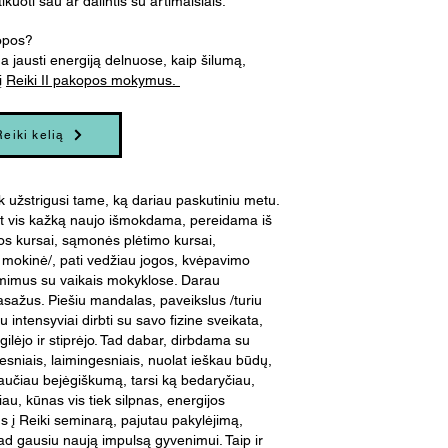
kuoti sau ar dalintis su artimaisiais.
kopos?
jausti energiją delnuose, kaip šilumą,
 į
Reiki II pakopos mokymus.
Reiki kelią
ek užstrigusi tame, ką dariau paskutiniu metu.
at vis kažką naujo išmokdama, pereidama iš
los kursai, sąmonės plėtimo kursai,
o mokinė/, pati vedžiau jogos, kvėpavimo
ėmimus su vaikais mokyklose. Darau
asažus. Piešiu mandalas, paveikslus /turiu
u intensyviai dirbti su savo fizine sveikata,
lėjo ir stiprėjo. Tad dabar, dirbdama su
esniais, laimingesniais, nuolat ieškau būdų,
 jaučiau bejėgiškumą, tarsi ką bedaryčiau,
iau, kūnas vis tiek silpnas, energijos
us į Reiki seminarą, pajutau pakylėjimą,
kad gausiu naują impulsą gyvenimui. Taip ir