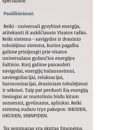
specialistė.
Paaiškinimai:
Reiki - universali gyvybinė energija,
atitekanti iš aukščiausio Visatos taško.
Reiki sistema - savigydos ir dvasinio
tobulėjimo sistema, kurios pagalba
galime prisijungti prie visatos
universalaus gydančios energijos
šaltinio. Kurį galime panaudoti
savigydai, energijų balansavimui,
savireguliacijai, relaksacijai,
harmonizacijai, dvasiniam tobulėjimui
ir sėkmei. Taip pat perduoti šią energiją
tiesiogiai ar nuotoliniu būdu kitam
asmeniui, gyvūnams, aplinkai. Reiki
sistemą sudaro trys pakopos: SHODEN,
OKUDEN, SHINPIDEN.
Šis seminaras yra skirtas žmonėms,