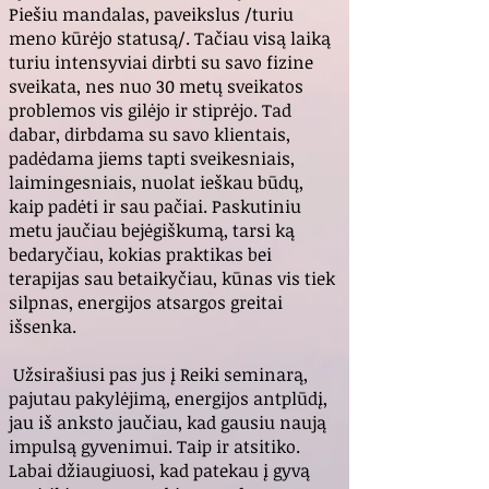
Piešiu mandalas, paveikslus /turiu
meno kūrėjo statusą/. Tačiau visą laiką
turiu intensyviai dirbti su savo fizine
sveikata, nes nuo 30 metų sveikatos
problemos vis gilėjo ir stiprėjo. Tad
dabar, dirbdama su savo klientais,
padėdama jiems tapti sveikesniais,
laimingesniais, nuolat ieškau būdų,
kaip padėti ir sau pačiai. Paskutiniu
metu jaučiau bejėgiškumą, tarsi ką
bedaryčiau, kokias praktikas bei
terapijas sau betaikyčiau, kūnas vis tiek
silpnas, energijos atsargos greitai
išsenka.
Užsirašiusi pas jus į Reiki seminarą,
pajutau pakylėjimą, energijos antplūdį,
jau iš anksto jaučiau, kad gausiu naują
impulsą gyvenimui. Taip ir atsitiko.
Labai džiaugiuosi, kad patekau į gyvą