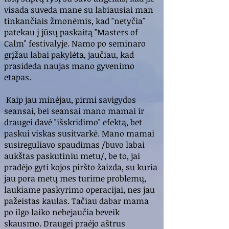
visada suveda mane su labiausiai man
tinkančiais žmonėmis, kad "netyčia"
patekau į jūsų paskaitą "Masters of
Calm" festivalyje. Namo po seminaro
grįžau labai pakylėta, jaučiau, kad
prasideda naujas mano gyvenimo
etapas.
Kaip jau minėjau, pirmi savigydos
seansai, bei seansai mano mamai ir
draugei davė "išskridimo" efektą, bet
paskui viskas susitvarkė. Mano mamai
susireguliavo spaudimas /buvo labai
aukštas paskutiniu metu/, be to, jai
pradėjo gyti kojos piršto žaizda, su kuria
jau pora metų mes turime problemų,
laukiame paskyrimo operacijai, nes jau
pažeistas kaulas. Tačiau dabar mama
po ilgo laiko nebejaučia beveik
skausmo. Draugei praėjo aštrus