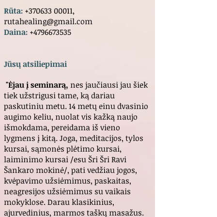
Rūta:
+370
633 00011
,
rutahealing@gmail.com
Daina:
+4796673535
Jūsų atsiliepimai
"Ėjau į seminarą,
nes jaučiausi jau šiek
tiek užstrigusi tame, ką dariau
paskutiniu metu. 14 metų einu dvasinio
augimo keliu, nuolat vis kažką naujo
išmokdama, pereidama iš vieno
lygmens į kitą. Joga, meditacijos, tylos
kursai, sąmonės plėtimo kursai,
laiminimo kursai /esu Šri Šri Ravi
Šankaro mokinė/, pati vedžiau jogos,
kvėpavimo užsiėmimus, paskaitas,
neagresijos užsiėmimus su vaikais
mokyklose. Darau klasikinius,
ajurvedinius, marmos taškų masažus.