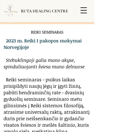
RUTA HEALING CENTRE
REIKI SEMINARAS
2023 m.
Reiki I pakopos mokymai
Norvegijoje
Stebuklingoji galia mano akyse,
spinduliuojanti šviesa mano delnuose
Reiki seminaras - puikus laikas
prisipildyti naujų jėgų ir įgyti žinių,
pabūti bendraminčių rate - dvasinių
gyduolių seminare. Seminaro metu
gilinsimės į Reiki sistemos filosofiją,
atrasime universalų raktą, atrakinantį
duris prie neišsenkančio ir gydančio
visatos šviesos ir meilės šaltinio, kuris
apvalo sielą, sveikatina kūną,