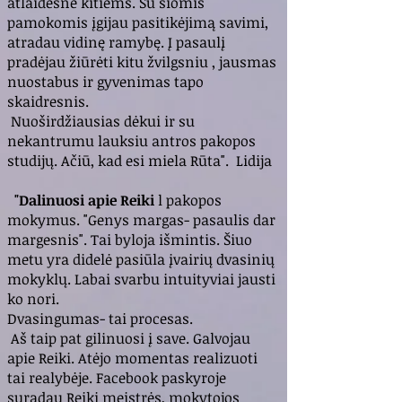
atlaidesne kitiems. Su šiomis
pamokomis įgijau pasitikėjimą savimi,
atradau vidinę ramybę. Į pasaulį
pradėjau žiūrėti kitu žvilgsniu , jausmas
nuostabus ir gyvenimas tapo
skaidresnis.
Nuoširdžiausias dėkui ir su
nekantrumu lauksiu antros pakopos
studijų. Ačiū, kad esi miela Rūta". Lidija
"Dalinuosi apie Reiki
l pakopos
mokymus. "Genys margas- pasaulis dar
margesnis". Tai byloja išmintis. Šiuo
metu yra didelė pasiūla įvairių dvasinių
mokyklų. Labai svarbu intuityviai jausti
ko nori.
Dvasingumas- tai procesas.
Aš taip pat gilinuosi į save. Galvojau
apie Reiki. Atėjo momentas realizuoti
tai realybėje. Facebook paskyroje
suradau Reiki meistrės, mokytojos