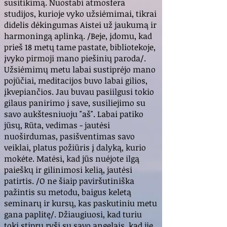
susitikimą. Nuostabi atmosfera
studijos, kurioje vyko užsiėmimai, tikrai
didelis dėkingumas Aistei už jaukumą ir
harmoningą aplinką. /Beje, įdomu, kad
prieš 18 metų tame pastate, bibliotekoje,
įvyko pirmoji mano piešinių paroda/.
Užsiėmimų metu labai sustiprėjo mano
pojūčiai, meditacijos buvo labai gilios,
įkvepiančios. Jau buvau pasiilgusi tokio
gilaus panirimo į save, susiliejimo su
savo aukštesniuoju "aš". Labai patiko
jūsų, Rūta, vedimas - jautėsi
nuoširdumas, pasišventimas savo
veiklai, platus požiūris į dalyką, kurio
mokėte. Matėsi, kad jūs nuėjote ilgą
paieškų ir gilinimosi kelią, jautėsi
patirtis. /O ne šiaip paviršutiniška
pažintis su metodu, baigus keletą
seminarų ir kursų, kas paskutiniu metu
gana paplitę/. Džiaugiuosi, kad turiu
tokį stiprų ryšį su savo angelais, kad jie