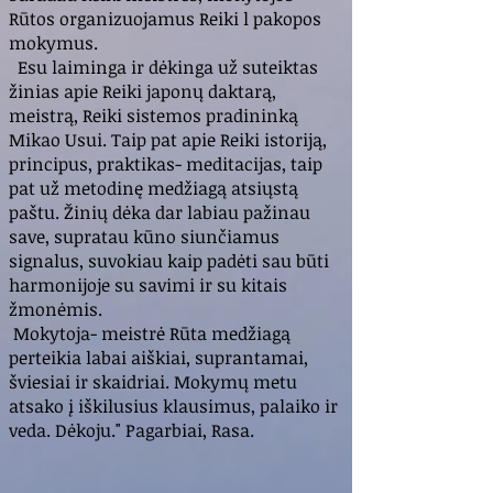
Rūtos organizuojamus Reiki l pakopos
mokymus.
Esu laiminga ir dėkinga už suteiktas
žinias apie Reiki japonų daktarą,
meistrą, Reiki sistemos pradininką
Mikao Usui. Taip pat apie Reiki istoriją,
principus, praktikas- meditacijas, taip
pat už metodinę medžiagą atsiųstą
paštu. Žinių dėka dar labiau pažinau
save, supratau kūno siunčiamus
signalus, suvokiau kaip padėti sau būti
harmonijoje su savimi ir su kitais
žmonėmis.
Mokytoja- meistrė Rūta medžiagą
perteikia labai aiškiai, suprantamai,
šviesiai ir skaidriai. Mokymų metu
atsako į iškilusius klausimus, palaiko ir
veda. Dėkoju." Pagarbiai, Rasa.