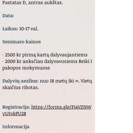
Pastatas D, antras aukštas.
Data:
Laikas:
10-17 val.
Seminaro kainos
· 2500 kr pirmą kartą dalyvaujantiems
· 2000 kr anksčiau dalyvavusiems Reiki I
pakopos mokymuose
Dalyvių amžius:
nuo 18 metų iki ∞. Vietų
skaičius ribotas.
Registracija:
https://forms.gle/Fi4VZNW
y1J1vkFU28
Informacija