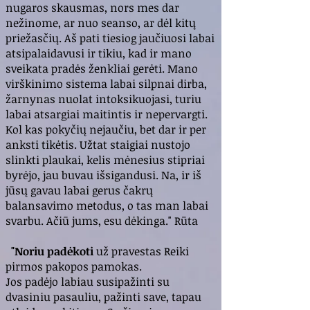
nugaros skausmas, nors mes dar
nežinome, ar nuo seanso, ar dėl kitų
priežasčių. Aš pati tiesiog jaučiuosi labai
atsipalaidavusi ir tikiu, kad ir mano
sveikata pradės ženkliai gerėti. Mano
virškinimo sistema labai silpnai dirba,
žarnynas nuolat intoksikuojasi, turiu
labai atsargiai maitintis ir nepervargti.
Kol kas pokyčių nejaučiu, bet dar ir per
anksti tikėtis. Užtat staigiai nustojo
slinkti plaukai, kelis mėnesius stipriai
byrėjo, jau buvau išsigandusi. Na, ir iš
jūsų gavau labai gerus čakrų
balansavimo metodus, o tas man labai
svarbu. Ačiū jums, esu dėkinga." Rūta
"Noriu padėkoti
už pravestas Reiki
pirmos pakopos pamokas.
Jos padėjo labiau susipažinti su
dvasiniu pasauliu, pažinti save, tapau